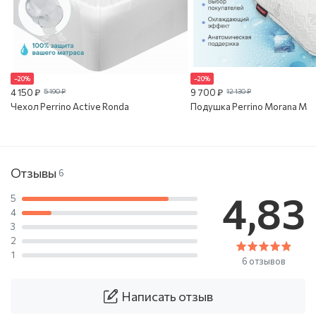
–20%
–20%
4 150 ₽
5 190 ₽
9 700 ₽
12 130 ₽
Чехол Perrino Active Ronda
Подушка Perrino Morana M
Отзывы
6
4,83
5
4
3
2
1
6 отзывов
Написать отзыв